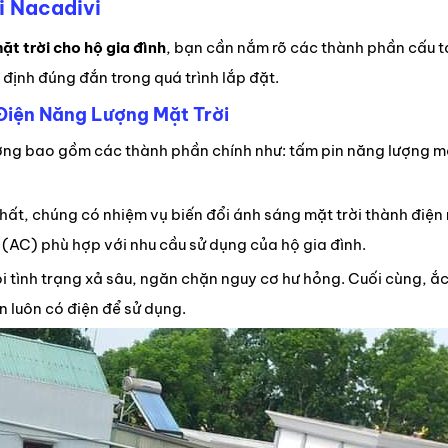
i Nacadivi
ặt trời cho hộ gia đình
, bạn cần nắm rõ các thành phần cấu t
 định đúng đắn trong quá trình lắp đặt.
iện Năng Lượng Mặt Trời
ng bao gồm các thành phần chính như: tấm pin năng lượng mặt 
hất, chúng có nhiệm vụ biến đổi ánh sáng mặt trời thành điện
 (AC) phù hợp với nhu cầu sử dụng của hộ gia đình.
 tình trạng xả sâu, ngăn chặn nguy cơ hư hỏng. Cuối cùng, ắc 
 luôn có điện để sử dụng.