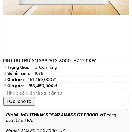
PIN LƯU TRỮ AMASS GTX 3000-H7 17.5KW
Trạng thái:
Còn hàng
Số lần xem:
1078
Giá bán:
151,450,000 đ
Giá gốc:
153,450,000 đ
Gọi cho tôi
Pin lưu trữ LITHIUM SOFAR AMASS GTX3000-H7
công
suất 17.5 kWh
Model: AMASS GTX 3000-H7