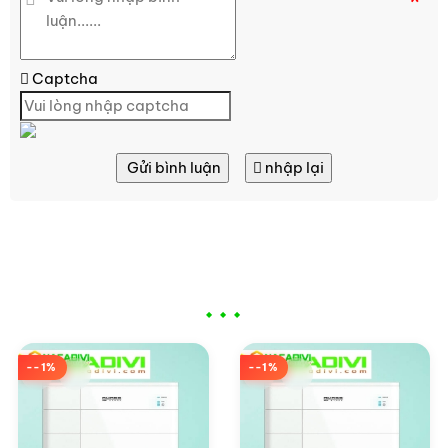
*
Captcha
Gửi bình luận
nhập lại
Sản phẩm cùng chuyên mục
--1%
--1%