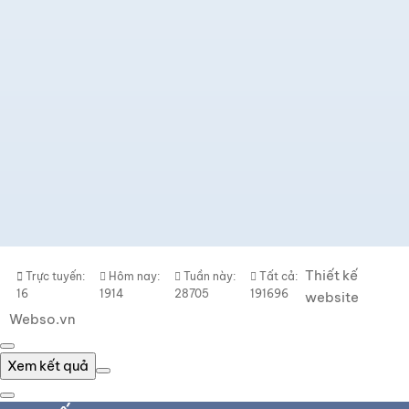
Thiết kế
Trực tuyến:
Hôm nay:
Tuần này:
Tất cả:
16
1914
28705
191696
website
Webso.vn
Xem kết quả