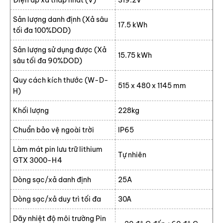
Điện áp xả thấp nhất (V)
319.2V
Sản lượng danh định (Xả sâu
17.5 kWh
tối đa 100%DOD)
Sản lượng sử dụng được (Xả
15.75 kWh
sâu tối đa 90%DOD)
Quy cách kích thước (W-D-
515 x 480 x 1145 mm
H)
Khối lượng
228kg
Chuẩn bảo vệ ngoài trời
IP65
Làm mát pin lưu trữ lithium
Tự nhiên
GTX 3000-H4
Dòng sạc/xả danh định
25A
Dòng sạc/xả duy trì tối đa
30A
Dãy nhiệt độ môi trường Pin