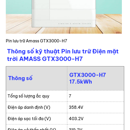
Pin lưu trữ Amass GTX3000-H7
Thông số kỹ thuật Pin lưu trữ Điện mặt
trời AMASS GTX3000-H7
GTX3000-H7
Thông số
17.5kWh
Tổng số lượng ắc quy
7
Điện áp danh định (V)
358.4V
Điện áp sạc tối đa (V)
403.2V