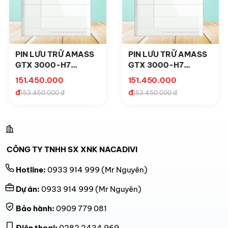
PIN LƯU TRỮ AMASS
PIN LƯU TRỮ AMASS
GTX 3000-H7
GTX 3000-H7
17.5KW
17.5KW
151.450.000
151.450.000
đ
đ
153.450.000 đ
153.450.000 đ
CÔNG TY TNHH SX XNK NACADIVI
Hotline:
0933 914 999
(Mr Nguyên)
Dự án:
0933 914 999
(Mr Nguyên)
Bảo hành:
0909 779 081
Điện thoại:
0282 2434 969