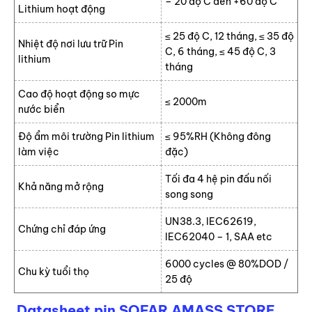
– 20 độ C đến +60 độ C
Lithium hoạt động
≤ 25 độ C, 12 tháng, ≤ 35 độ
Nhiệt độ nơi lưu trữ Pin
C, 6 tháng, ≤ 45 độ C, 3
lithium
tháng
Cao độ hoạt động so mực
≤ 2000m
nước biển
Độ ẩm môi trường Pin lithium
≤ 95%RH (Không đông
làm việc
đặc)
Tối đa 4 hệ pin đấu nối
Khả năng mở rộng
song song
UN38.3, IEC62619,
Chứng chỉ đáp ứng
IEC62040 – 1, SAA etc
6000 cycles @ 80%DOD /
Chu kỳ tuổi thọ
25 độ
Datasheet pin SOFAR AMASS STORE