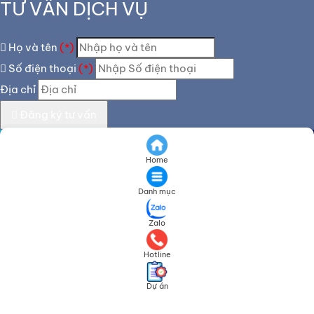
TƯ VẤN DỊCH VỤ
Họ và tên
(*)
Số điện thoại
(*)
Địa chỉ
Đăng ký tư vấn
TƯ VẤN DỊCH VỤ
Home
Họ và tên
(*)
Danh mục
Số điện thoại
(*)
Zalo
Địa chỉ
Hotline
Dự án
Đăng ký tư vấn