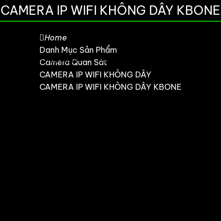
CAMERA IP WIFI KHÔNG DÂY KBONE
Home
Danh Mục Sản Phẩm
 ÁN TIÊU BIỂU NACADIVI
HỒ SƠ NĂNG LỰC
GIẢI PHÁP
Camera Quan Sát
CAMERA IP WIFI KHÔNG DÂY
CAMERA IP WIFI KHÔNG DÂY KBONE