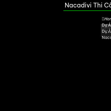
Nacadivi Thi C
Ho
Dự Á
HOME
GIỚI THIỆU
DANH MỤC SẢN PHẨM
DỰ
Dự Á
Naca
Việt Nam là một trong nước nằm trong dãi phân bổ á
ngành Năng lượng mặt trời.