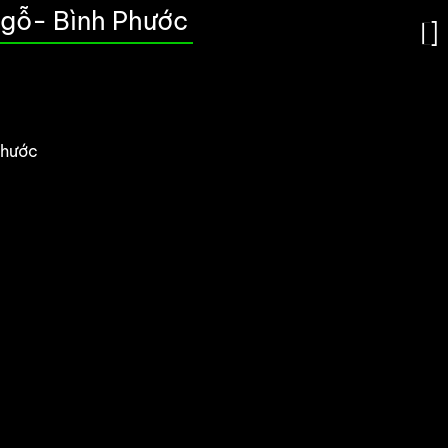
 gỗ- Bình Phước
Tư Vấn
0933 914 999
Zalo
TIN TỨC
LIÊN HỆ
Phước
. Đó là cơ sở tốt nhất để chúng ta phát triển