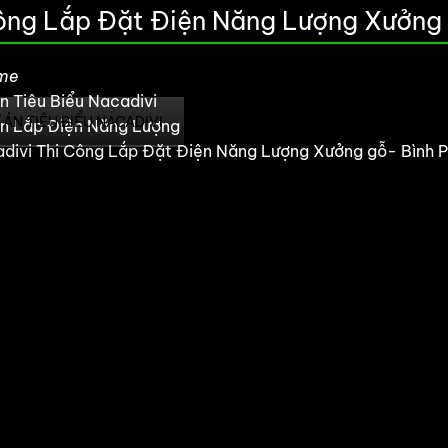
ông Lắp Đặt Điện Năng Lượng Xưởng
me
n Tiêu Biểu Nacadivi
 ÁN TIÊU BIỂU NACADIVI
HỒ SƠ NĂNG LỰC
GIẢI PHÁP
n Lắp Điện Năng Lượng
divi Thi Công Lắp Đặt Điện Năng Lượng Xưởng gỗ- Bình 
nh sáng nhiều nhất trong bản đồ bức xạ ánh sáng của thế giới